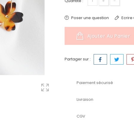
+
-
Quantité :
Poser une question
Ecrire 
Ajouter Au Panier
Partager sur :
Paiement sécurisé
Livraison
CGV