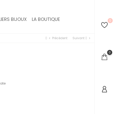
IERS BIJOUX
LA BOUTIQUE
0
Précédent
Suivant
chevron_left
chevron_right
0
tate