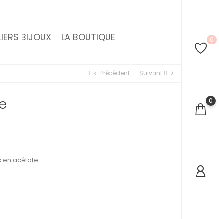
IERS BIJOUX
LA BOUTIQUE
0
Précédent
Suivant
chevron_left
chevron_right
ge
0
s en acétate