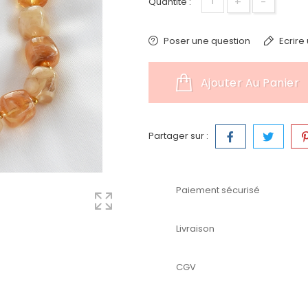
+
-
Quantité :
Poser une question
Ecrire 
Ajouter Au Panier
Partager sur :
Paiement sécurisé
Livraison
CGV