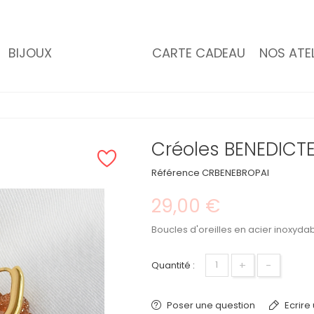
BIJOUX
CARTE CADEAU
NOS ATEL
Créoles BENEDICTE
Référence
CRBENEBROPAI
29,00 €
Boucles d'oreilles en acier inoxydab
+
-
Quantité :
Poser une question
Ecrire 