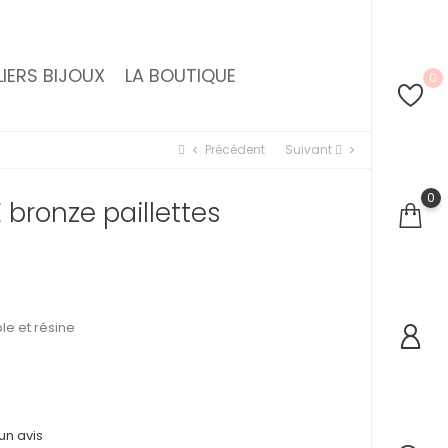
IERS BIJOUX
LA BOUTIQUE
0
Précédent
Suivant
chevron_left
chevron_right
0
 bronze paillettes
le et résine
un avis